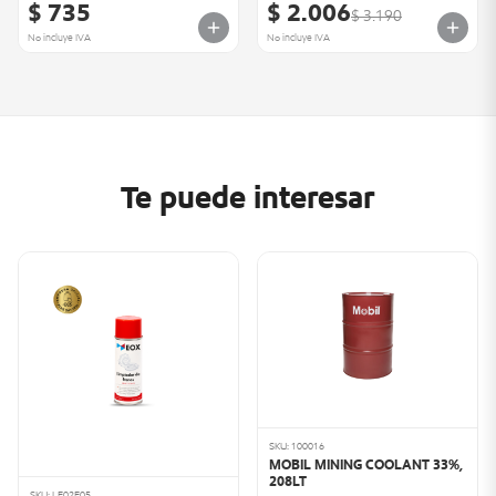
$ 735
$ 2.006
$ 3.190
No incluye IVA
No incluye IVA
Te puede interesar
SKU: 100016
MOBIL MINING COOLANT 33%,
208LT
SKU: LF02F05