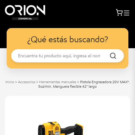
¿Qué estás buscando?
Inicio
>
Accesorios
>
Herramientas manuales
>
Pistola Engrasadora 20V MAX*.
5oz/min. Manguera flexible 42" largo