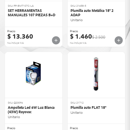
SKU: PP-BMT107C-LA
SKU: 21658-5
SET HERRAMIENTAS
Plumilla auto Metálica 18" 2
MANUALES 107 PIEZAS B+D
ADAP
Unitario
Precio
Precio
$ 13.360
$ 1.460
$ 2.500
No incluye IVA
No incluye IVA
SKU: Q20096
SKU: 21712
Ampolleta Led 6W Luz Blanca
Plumilla auto FLAT 18"
(43W) Rayovac
Unitario
Unitario
Precio
Precio