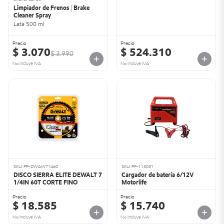
Limpiador de Frenos | Brake
Cleaner Spray
Lata 500 ml
Precio
Precio
$ 3.070
$ 524.310
$ 3.990
No incluye IVA
No incluye IVA
SKU: PP-DWAW71460
SKU: PP-113031
DISCO SIERRA ELITE DEWALT 7
Cargador de batería 6/12V
1/4IN 60T CORTE FINO
Motorlife
Precio
Precio
$ 18.585
$ 15.740
No incluye IVA
No incluye IVA