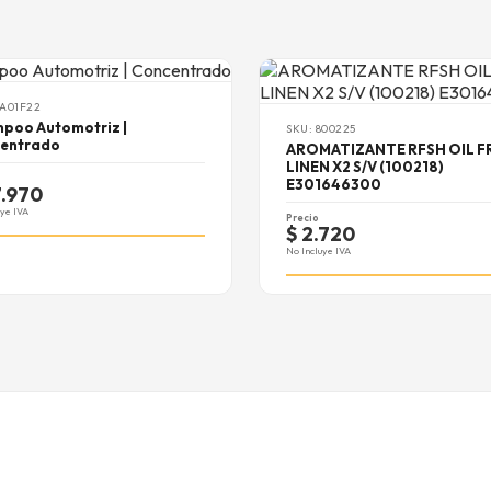
SA01F22
poo Automotriz |
SKU: 800225
entrado
AROMATIZANTE RFSH OIL F
LINEN X2 S/V (100218)
E301646300
7.970
uye IVA
Precio
$ 2.720
No Incluye IVA