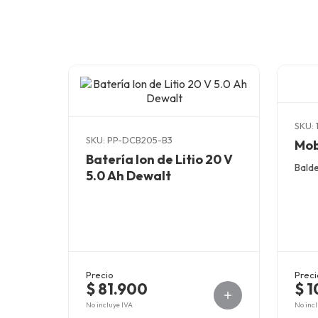
SKU: 
SKU: PP-DCB205-B3
Mob
Batería Ion de Litio 20 V
Balde
5.0 Ah Dewalt
Precio
Preci
$ 81.900
$ 1
No incluye IVA
No incl