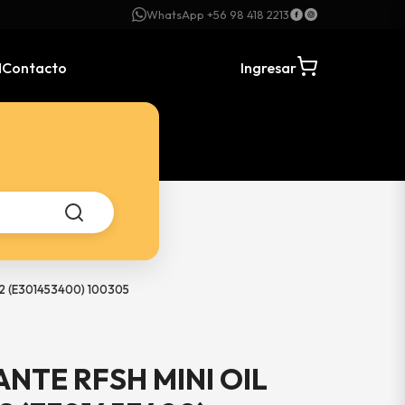
WhatsApp +56 98 418 2213
N
Contacto
Ingresar
2 (E301453400) 100305
NTE RFSH MINI OIL