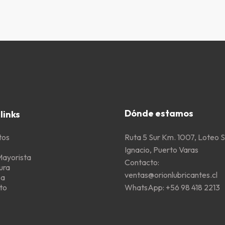
Dónde estamos
links
Ruta 5 Sur Km. 1007, Loteo 
tos
Ignacio, Puerto Varas
Mayorista
Contacto:
ura
ventas@orionlubricantes.cl
sa
WhatsApp:
+56 98 418 2213
to