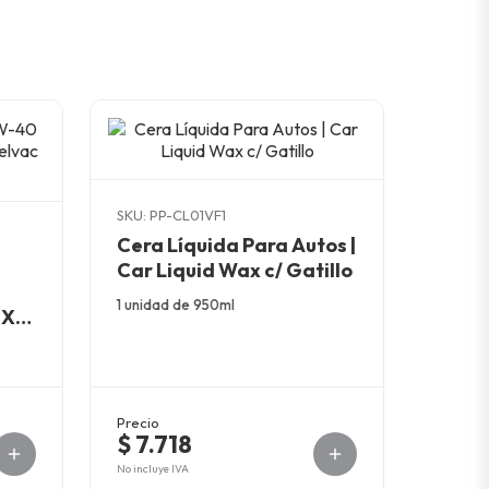
SKU: PP-CL01VF1
Cera Líquida Para Autos |
Car Liquid Wax c/ Gatillo
1 unidad de 950ml
MX
Precio
$ 7.718
No incluye IVA