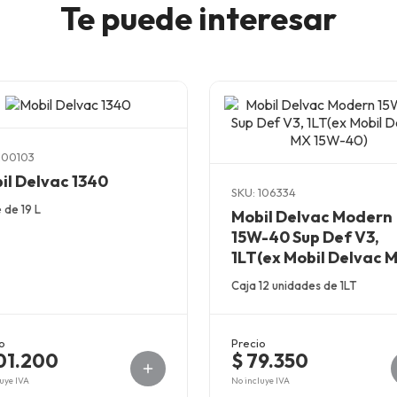
Te puede interesar
100103
il Delvac 1340
SKU: 106334
 de 19 L
Mobil Delvac Modern
15W-40 Sup Def V3,
1LT(ex Mobil Delvac 
15W-40)
Caja 12 unidades de 1LT
o
Precio
01.200
$ 79.350
uye IVA
No incluye IVA