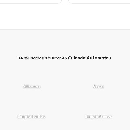
Te ayudamos a buscar en
Cuidado Automotriz
Siliconas
Ceras
Limpia llantas
Limpia frenos