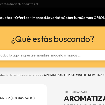
ventas@orionlubricantes.cl
oductos
Ofertas
Marcas
Mayorista
Cobertura
Somos ORIO
¿Qué estás buscando?
triz
>
Eliminadores de olores
>
AROMATIZANTE RFSH MINI OIL NEW CAR X
SKU: E301453400
AROMATIZA