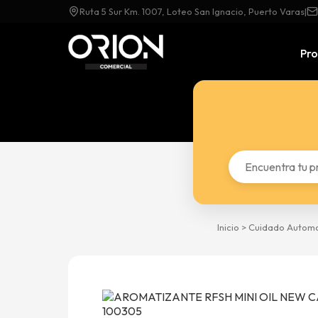
Ruta 5 Sur Km. 1007, Loteo San Ignacio, Puerto Varas
|
Pr
Inicio
>
Cuidado Automo