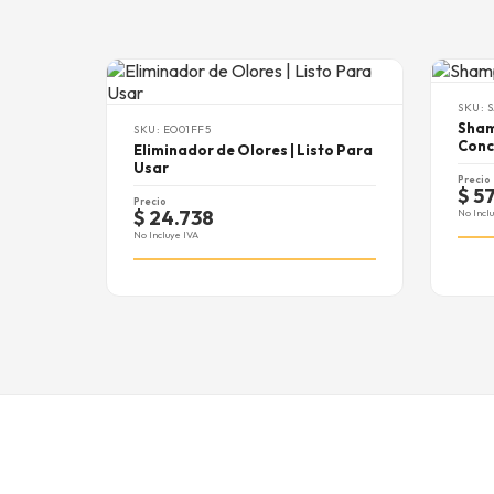
SKU: 
Sham
SKU: EO01FF5
Conc
Eliminador de Olores | Listo Para
Usar
Precio
$ 5
Precio
$ 24.738
No Incl
No Incluye IVA