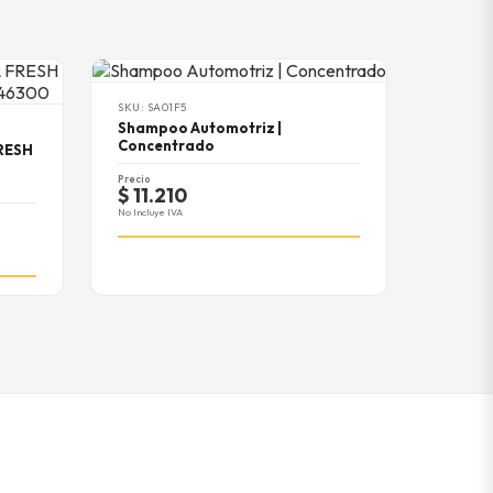
SKU: SA01F5
Shampoo Automotriz |
Concentrado
RESH
Precio
$ 11.210
No Incluye IVA