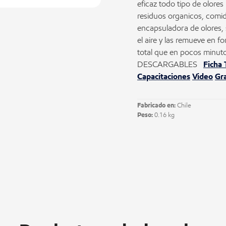
eficaz todo tipo de olore
residuos organicos, comid
encapsuladora de olores,
el aire y las remueve en 
total que en pocos minuto
DESCARGABLES
Ficha 
Capacitaciones
Video
Gra
Fabricado en:
Chile
Peso:
0.16 kg