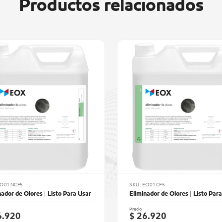
Productos relacionados
EO01NCF5
SKU: EO01CF5
nador de Olores | Listo Para Usar
Eliminador de Olores | Listo Par
Precio
6.920
$ 26.920