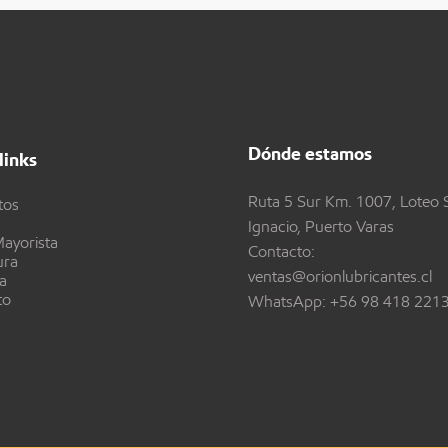
Dónde estamos
links
Ruta 5 Sur Km. 1007, Loteo 
tos
Ignacio, Puerto Varas
ayorista
Contacto:
ura
ventas@orionlubricantes.cl
a
to
WhatsApp:
+56 98 418 221