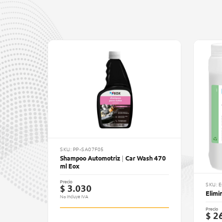
SKU: PP-SA07F05
Shampoo Automotriz | Car Wash 470
ml Eox
Precio
SKU: 
$ 3.030
Elimi
No Incluye IVA
Precio
$ 2