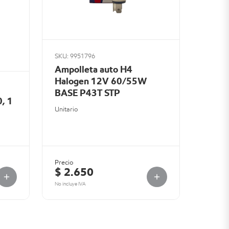
SKU: 9951796
Ampolleta auto H4
Halogen 12V 60/55W
BASE P43T STP
, 1
Unitario
Precio
$ 2.650
No incluye IVA