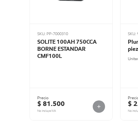
SKU: PP-7000310
SKU: 
SOLITE 100AH 750CCA
Plum
BORNE ESTANDAR
pie
CMF100L
Unita
Precio
Preci
$ 81.500
$ 2
No incluye IVA
No incl