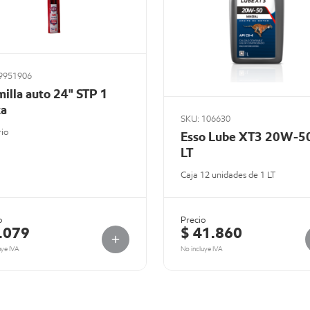
9951906
illa auto 24" STP 1
za
SKU: 106630
rio
Esso Lube XT3 20W-50
LT
Caja 12 unidades de 1 LT
o
Precio
.079
$ 41.860
uye IVA
No incluye IVA