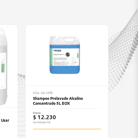
SKU: SA13F5
Shampoo Prelavado Alcalino
Concentrado 5L EOX
Precio
$ 12.230
a Usar
No Incluye IVA