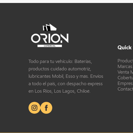
Quick 
Produc
Todo para tu vehículo: Baterías,
Marcas
productos cuidado automotriz,
Venta M
lubricantes Mobil, Esso y más. Envíos
Cobert
Empres
a todo el país, con despacho express
Contac
en Los Ríos, Los Lagos, Chiloé.