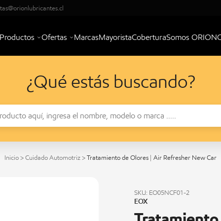
tas@orionlubricantes.cl
Productos
Ofertas
Marcas
Mayorista
Cobertura
Somos ORION
¿Qué estás buscando?
Inicio
>
Cuidado Automotriz
>
Tratamiento de Olores | Air Refresher New Car
SKU: EO05NCF01-2
EOX
Tratamiento 