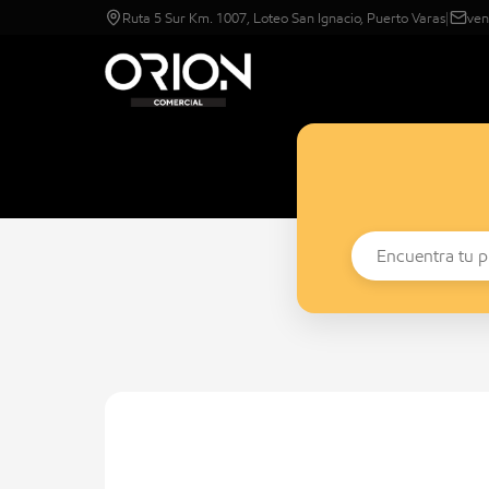
Ruta 5 Sur Km. 1007, Loteo San Ignacio, Puerto Varas
|
ven