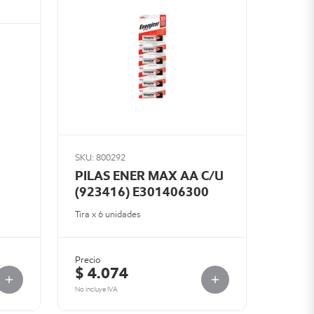
SKU: 800292
PILAS ENER MAX AA C/U
(923416) E301406300
Tira x 6 unidades
Precio
$ 4.074
No incluye IVA