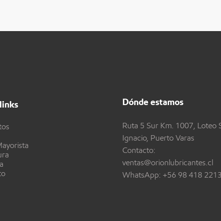
Dónde estamos
links
Ruta 5 Sur Km. 1007, Loteo 
tos
Ignacio, Puerto Varas
ayorista
Contacto:
ura
ventas@orionlubricantes.cl
a
to
WhatsApp:
+56 98 418 221