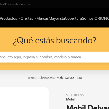
tas@orionlubricantes.cl
Productos
Ofertas
Marcas
Mayorista
Cobertura
Somos ORION
¿Qué estás buscando?
Inicio
>
Lubricantes
>
Mobil Delvac 1330
SKU: 100095
Mobil
Mobil Delva