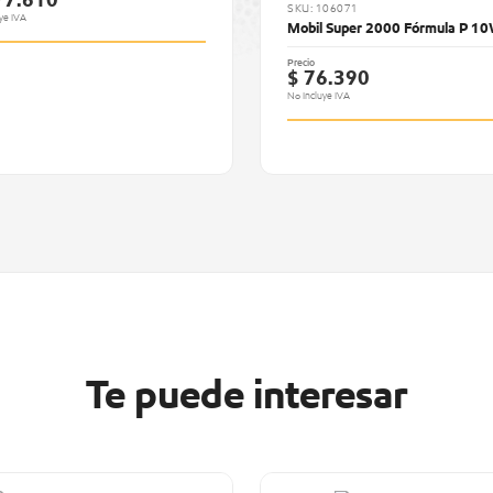
77.610
SKU: 106071
ye IVA
Mobil Super 2000 Fórmula P 1
Precio
$ 76.390
No Incluye IVA
Te puede interesar