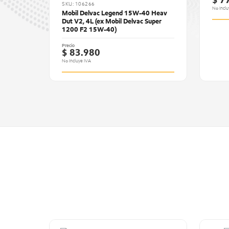
$ 7
SKU: 106266
No Inclu
Mobil Delvac Legend 15W-40 Heav
Dut V2, 4L (ex Mobil Delvac Super
1200 F2 15W-40)
Precio
$ 83.980
No Incluye IVA