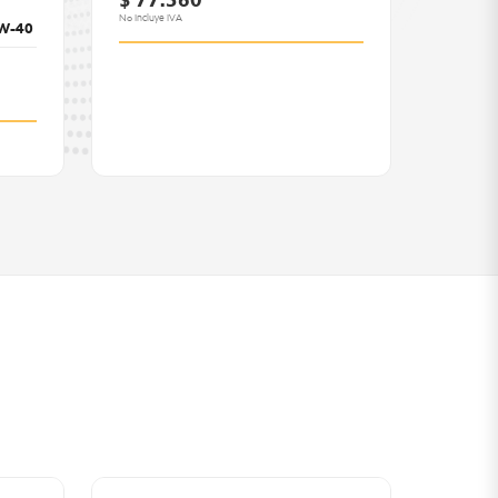
$ 77.360
No Incluye IVA
0W-40