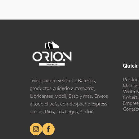
Quick 
Produc
Todo para tu vehículo: Baterías,
Marcas
productos cuidado automotriz,
Venta M
lubricantes Mobil, Esso y más. Envíos
Cobert
Empres
a todo el país, con despacho express
Contac
en Los Ríos, Los Lagos, Chiloé.