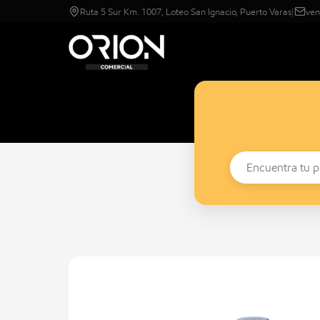
Ruta 5 Sur Km. 1007, Loteo San Ignacio, Puerto Varas
|
ven