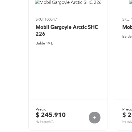
SKU: 100547
SKU: 
Mobil Gargoyle Arctic SHC
Mob
226
Balde
Balde 19 L
Precio
Preci
$ 245.910
$ 
No incluye IVA
No incl