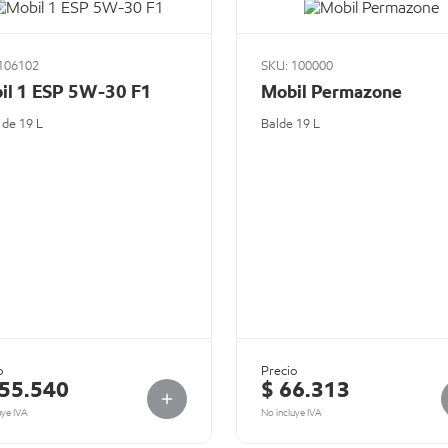
106102
SKU: 100000
il 1 ESP 5W-30 F1
Mobil Permazone
 de 19 L
Balde 19 L
o
Precio
255.540
$ 66.313
uye IVA
No incluye IVA