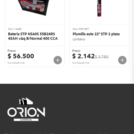
SKU: 14685
SKU: 9951897
Bateria STP NS60S 55B24RS
Plumilla auto 22" STP 2 pieza
45AH +Izq B/Normal 400 CCA
Unitario
Precio
Precio
$ 56.500
$ 2.142
$ 3.780
No incluye IVA
No incluye IVA