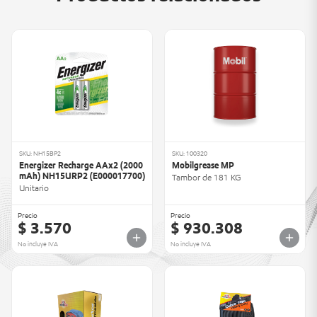
SKU: NH15BP2
SKU: 100320
Energizer Recharge AAx2 (2000
Mobilgrease MP
mAh) NH15URP2 (E000017700)
Tambor de 181 KG
Unitario
Precio
Precio
$ 3.570
$ 930.308
No incluye IVA
No incluye IVA