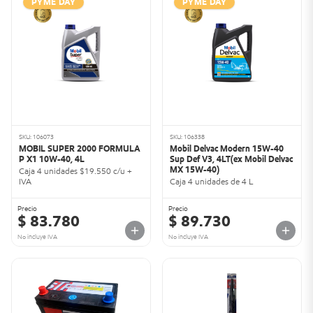
PYME DAY
PYME DAY
SKU: 106073
SKU: 106338
MOBIL SUPER 2000 FORMULA
Mobil Delvac Modern 15W-40
P X1 10W-40, 4L
Sup Def V3, 4LT(ex Mobil Delvac
MX 15W-40)
Caja 4 unidades $19.550 c/u +
IVA
Caja 4 unidades de 4 L
Precio
Precio
$ 83.780
$ 89.730
No incluye IVA
No incluye IVA