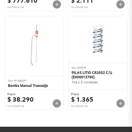
$ 777.610
$ 2.111
No incluye IVA
No incluye IVA
SKU: 800293
PILAS LITIO CR2032 C/U
(E000013700)
SKU: PP-AE02F1
Tira x 5 unidades
Bomba Manual Trasvasije
Precio
Precio
$ 38.290
$ 1.365
No incluye IVA
No incluye IVA