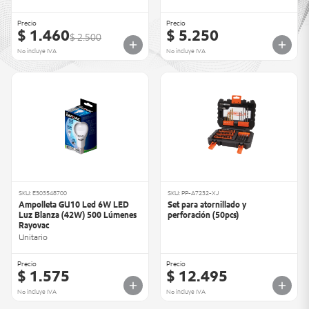
Precio
Precio
$ 1.460
$ 5.250
$ 2.500
No incluye IVA
No incluye IVA
SKU: E303548700
SKU: PP-A7232-XJ
Ampolleta GU10 Led 6W LED
Set para atornillado y
Luz Blanza (42W) 500 Lúmenes
perforación (50pcs)
Rayovac
Unitario
Precio
Precio
$ 1.575
$ 12.495
No incluye IVA
No incluye IVA