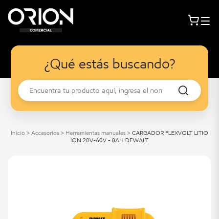
¿Qué estás buscando?
Inicio
>
Accesorios
>
Herramientas manuales
>
CARGADOR FLEXVOLT LITIO
ION 20V-60V - 8AH DEWALT