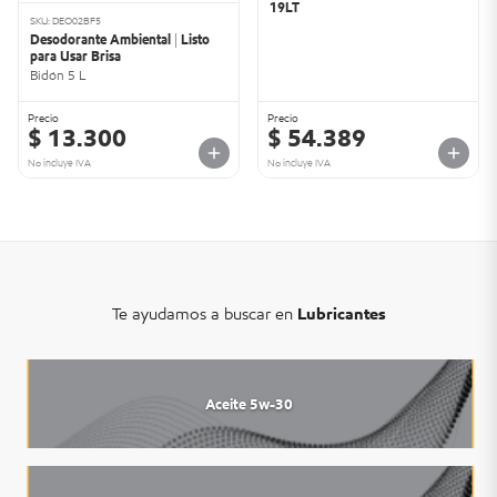
19LT
SKU: DEO02BF5
Desodorante Ambiental | Listo
para Usar Brisa
Bidón 5 L
Precio
Precio
$ 13.300
$ 54.389
No incluye IVA
No incluye IVA
Te ayudamos a buscar en
Lubricantes
Aceite 5w-30