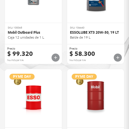
SKU: 100065
SKU: 106640
Mobil Outboard Plus
ESSOLUBE XT3 20W-50, 19 LT
Caja 12 unidades de 1 L
Balde de 19 L
Precio
Precio
$ 99.320
$ 58.300
No incluye IVA
No incluye IVA
PYME DAY
PYME DAY