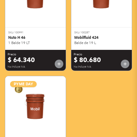
SKU: 100991
SKU: 100287
Nuto H 46
Mobilfluid 424
1 Balde 19 LT
Balde de 19 L
Precio
Precio
$ 64.340
$ 80.680
No incluye IVA
No incluye IVA
PYME DAY