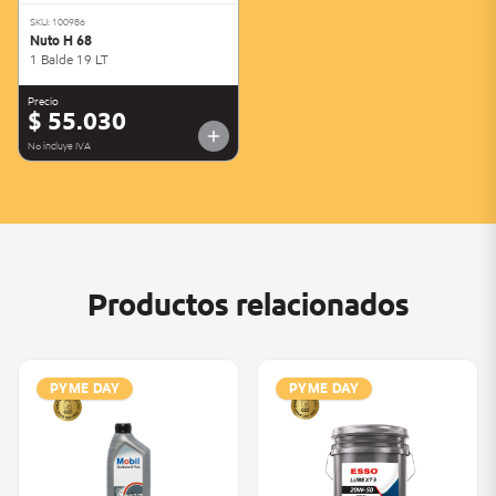
SKU: 100986
Nuto H 68
1 Balde 19 LT
Precio
$ 55.030
No incluye IVA
Productos relacionados
PYME DAY
PYME DAY