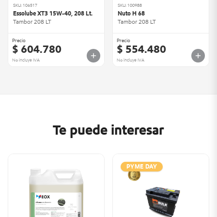
SKU: 106517
SKU: 100988
Essolube XT3 15W-40, 208 Lt.
Nuto H 68
Tambor 208 LT
Tambor 208 LT
Precio
Precio
$ 604.780
$ 554.480
No incluye IVA
No incluye IVA
Te puede interesar
PYME DAY