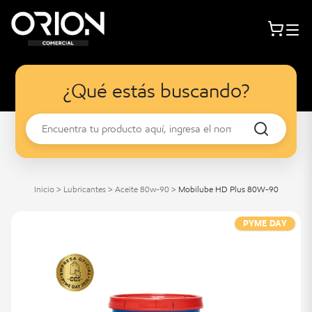
¿Qué estás buscando?
Inicio
>
Lubricantes
>
Aceite 80w-90
>
Mobilube HD Plus 80W-90
PYME DAY