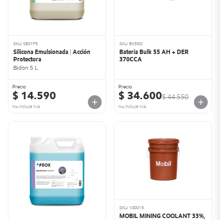
SKU: SE01F5
SKU: BK55D
Silicona Emulsionada | Acción
Batería Bulk 55 AH + DER
Protectora
370CCA
Bidón 5 L
Precio
Precio
$ 14.590
$ 34.600
$ 44.550
No incluye IVA
No incluye IVA
SKU: 100015
MOBIL MINING COOLANT 33%,