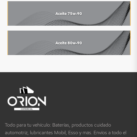
Aceite 75w-90
Aceite 80w-90
Todo para tu vehículo: Baterías, productos cuidado
automotriz, lubricantes Mobil, Esso y más. Envíos a todo el