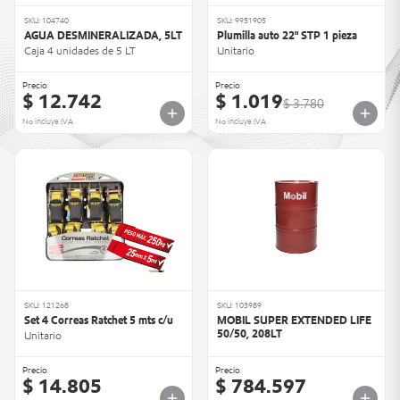
SKU: 104740
SKU: 9951905
AGUA DESMINERALIZADA, 5LT
Plumilla auto 22" STP 1 pieza
Caja 4 unidades de 5 LT
Unitario
Precio
Precio
$ 12.742
$ 1.019
$ 3.780
No incluye IVA
No incluye IVA
SKU: 121268
SKU: 103989
Set 4 Correas Ratchet 5 mts c/u
MOBIL SUPER EXTENDED LIFE
50/50, 208LT
Unitario
Precio
Precio
$ 14.805
$ 784.597