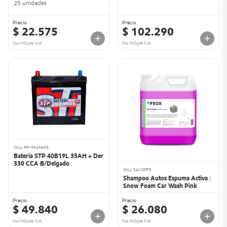
25 unidades
Precio
Precio
$ 22.575
$ 102.290
No incluye IVA
No incluye IVA
SKU: PP-9949693
Batería STP 40B19L 35AH + Der
330 CCA B/Delgado
SKU: SA10PF5
Shampoo Autos Espuma Activa |
Snow Foam Car Wash Pink
Precio
Precio
$ 49.840
$ 26.080
No incluye IVA
No incluye IVA