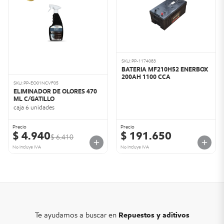
SKU: PP-1174083
BATERIA MF210H52 ENERBOX
200AH 1100 CCA
SKU: PP-EO01NCVF05
ELIMINADOR DE OLORES 470
ML C/GATILLO
caja 6 unidades
Precio
Precio
$ 4.940
$ 191.650
$ 6.410
No incluye IVA
No incluye IVA
Te ayudamos a buscar en
Repuestos y aditivos