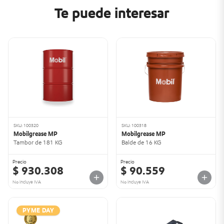
Te puede interesar
SKU: 100320
SKU: 100318
Mobilgrease MP
Mobilgrease MP
Tambor de 181 KG
Balde de 16 KG
Precio
Precio
$ 930.308
$ 90.559
No incluye IVA
No incluye IVA
PYME DAY