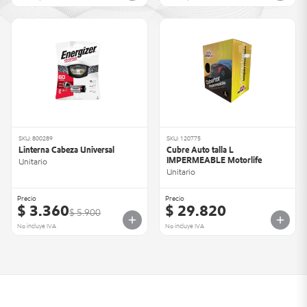
Válvula de
Especificación
ISO
Si
presión:
de prueba:
4548-12
SKU: 800289
SKU: 120775
Linterna Cabeza Universal
Cubre Auto talla L
IMPERMEABLE Motorlife
Unitario
Unitario
Precio
Precio
$ 3.360
$ 29.820
$ 5.900
No incluye IVA
No incluye IVA