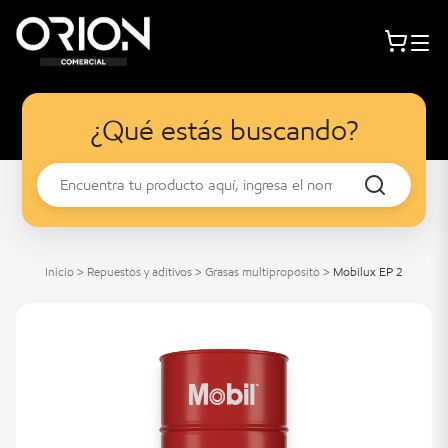
¿Qué estás buscando?
Inicio
>
Repuestos y aditivos
>
Grasas multipropósito
>
Mobilux EP 2