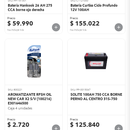
SKU: PP-141301
SKU: CT121000
Batería Hankook 26 AH 275
Bateria Curtiss Ciclo Profundo
CCA borne ojo derecha
12V 100AH
Precio
Precio
$ 59.990
$ 155.022
No incluye IVA
No incluye IVA
SKU: 800221
SKU: PP-0015047
AROMATIZANTE RFSH OIL
SOLITE 100AH 750 CCA BORNE
NEW CAR X2 S/V (100216)
PERNO AL CENTRO 31S-750
E301646500
Caja 4 unidades
Precio
Precio
$ 2.720
$ 125.840