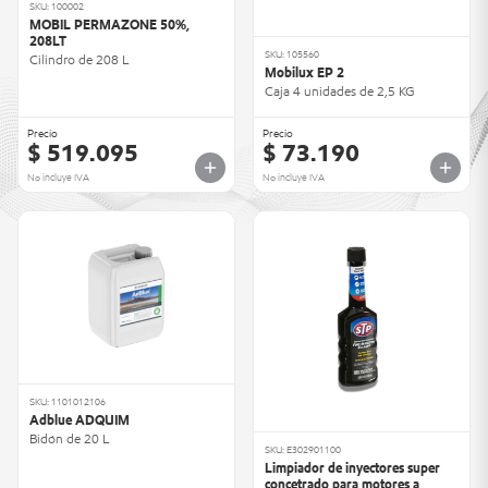
SKU: 100002
MOBIL PERMAZONE 50%,
208LT
SKU: 105560
Cilindro de 208 L
Mobilux EP 2
Caja 4 unidades de 2,5 KG
Precio
Precio
$ 519.095
$ 73.190
No incluye IVA
No incluye IVA
SKU: 1101012106
Adblue ADQUIM
Bidón de 20 L
SKU: E302901100
Limpiador de inyectores super
concetrado para motores a