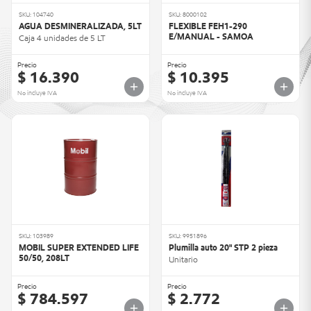
SKU: 104740
SKU: 8000102
AGUA DESMINERALIZADA, 5LT
FLEXIBLE FEH1-290
E/MANUAL - SAMOA
Caja 4 unidades de 5 LT
Precio
Precio
$ 16.390
$ 10.395
No incluye IVA
No incluye IVA
SKU: 103989
SKU: 9951896
MOBIL SUPER EXTENDED LIFE
Plumilla auto 20" STP 2 pieza
50/50, 208LT
Unitario
Precio
Precio
$ 784.597
$ 2.772