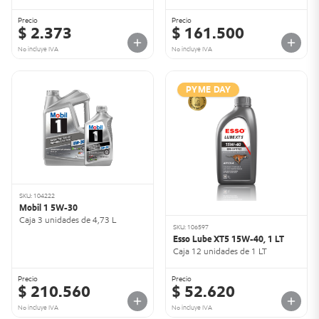
Precio
Precio
$ 2.373
$ 161.500
No incluye IVA
No incluye IVA
PYME DAY
SKU: 104222
Mobil 1 5W-30
Caja 3 unidades de 4,73 L
SKU: 106597
Esso Lube XT5 15W-40, 1 LT
Caja 12 unidades de 1 LT
Precio
Precio
$ 210.560
$ 52.620
No incluye IVA
No incluye IVA