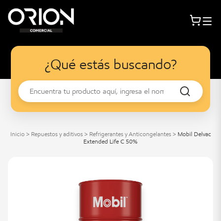
¿Qué estás buscando?
Inicio
>
Repuestos y aditivos
>
Refrigerantes y Anticongelantes
>
Mobil Delvac
Extended Life C 50%