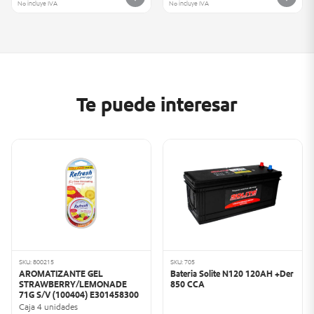
No incluye IVA
No incluye IVA
Te puede interesar
SKU: 800215
SKU: 705
AROMATIZANTE GEL
Bateria Solite N120 120AH +Der
STRAWBERRY/LEMONADE
850 CCA
71G S/V (100404) E301458300
Caja 4 unidades