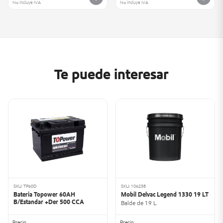
No incluye IVA
No incluye IVA
Te puede interesar
SKU: TP60D
SKU: 106238
Bateria Topower 60AH
Mobil Delvac Legend 1330 19 LT
B/Estandar +Der 500 CCA
Balde de 19 L
Precio
Precio