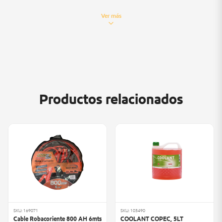
Ver más
Densidad a
Color:
Verde
15 °C
1,05
(g/ml):
Productos relacionados
Contenido
pH típico:
7,8
de
33 %
etilenglicol:
SKU: 169071
SKU: 103490
Cable Robacoriente 800 AH 6mts
COOLANT COPEC, 5LT