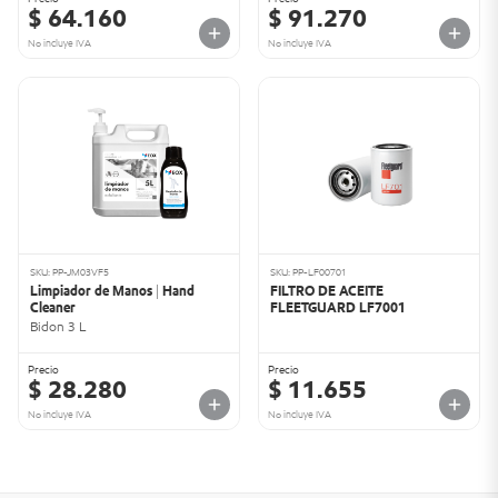
$ 64.160
$ 91.270
No incluye IVA
No incluye IVA
SKU: PP-JM03VF5
SKU: PP-LF00701
Limpiador de Manos | Hand
FILTRO DE ACEITE
Cleaner
FLEETGUARD LF7001
Bidon 3 L
Precio
Precio
$ 28.280
$ 11.655
No incluye IVA
No incluye IVA