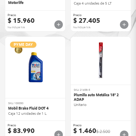
Motorlife
Caja 4 unidades de 5 LT
Precio
Precio
$ 15.960
$ 27.405
No incluye IVA
No incluye IVA
PYME DAY
SKU: 21658-5
Plumilla auto Metálica 18" 2
ADAP
SKU: 100050
Unitario
Mobil Brake Fluid DOT 4
Caja 12 unidades de 1 L
Precio
Precio
$ 83.990
$ 1.460
$ 2.500