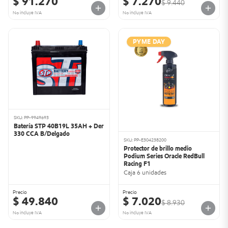
$ 91.270
$ 7.270
$ 9.440
No incluye IVA
No incluye IVA
PYME DAY
SKU: PP-9949693
Batería STP 40B19L 35AH + Der
330 CCA B/Delgado
SKU: PP-E304238200
Protector de brillo medio
Podium Series Oracle RedBull
Racing F1
Caja 6 unidades
Precio
Precio
$ 49.840
$ 7.020
$ 8.930
No incluye IVA
No incluye IVA