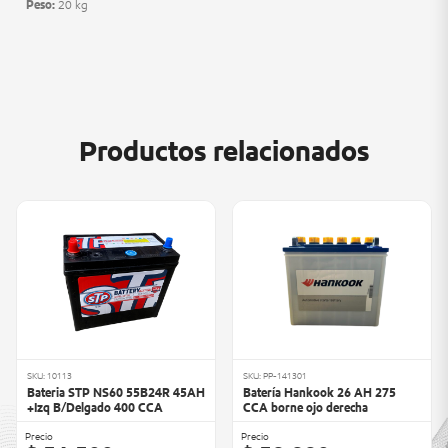
Peso:
20 kg
Productos relacionados
SKU: 10113
SKU: PP-141301
Bateria STP NS60 55B24R 45AH
Batería Hankook 26 AH 275
+Izq B/Delgado 400 CCA
CCA borne ojo derecha
Precio
Precio