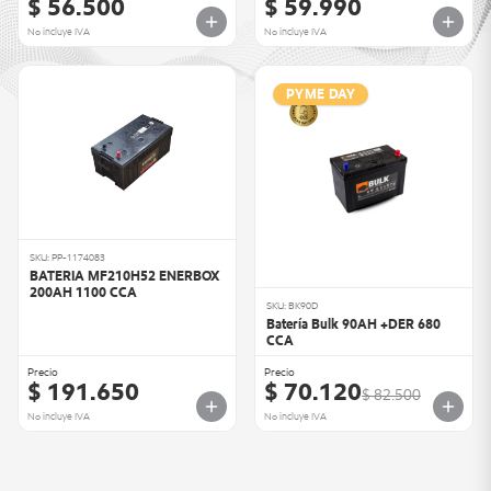
$ 56.500
$ 59.990
No incluye IVA
No incluye IVA
PYME DAY
SKU: PP-1174083
BATERIA MF210H52 ENERBOX
200AH 1100 CCA
SKU: BK90D
Batería Bulk 90AH +DER 680
CCA
Precio
Precio
$ 191.650
$ 70.120
$ 82.500
No incluye IVA
No incluye IVA