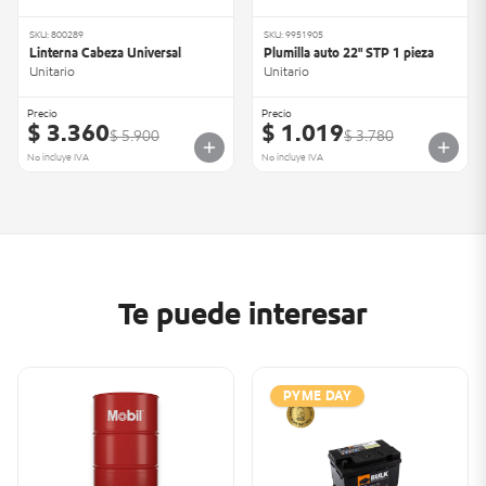
SKU: 800289
SKU: 9951905
Linterna Cabeza Universal
Plumilla auto 22" STP 1 pieza
Unitario
Unitario
Precio
Precio
$ 3.360
$ 1.019
$ 5.900
$ 3.780
No incluye IVA
No incluye IVA
Te puede interesar
PYME DAY