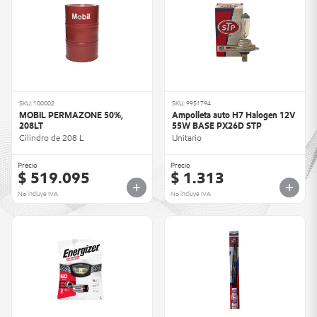
SKU: 100002
SKU: 9951794
MOBIL PERMAZONE 50%,
Ampolleta auto H7 Halogen 12V
208LT
55W BASE PX26D STP
Cilindro de 208 L
Unitario
Precio
Precio
$ 519.095
$ 1.313
No incluye IVA
No incluye IVA