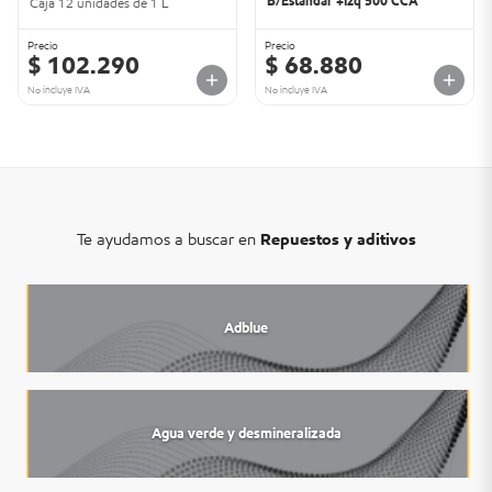
B/Estandar +Izq 500 CCA
Caja 12 unidades de 1 L
Precio
Precio
$ 102.290
$ 68.880
No incluye IVA
No incluye IVA
Te ayudamos a buscar en
Repuestos y aditivos
Adblue
Agua verde y desmineralizada