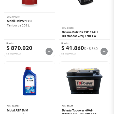
SKU: 100098
Mobil Delvac 1330
Tambor de 208 L
SKU: BK55E
Bateria Bulk BK55E 55AH
B/Estandar +Izq 370CCA
Precio
Precio
$ 870.020
$ 41.860
$ 48.860
No incluye IVA
No incluye IVA
SKU: 105222
SKU: TP60E
Mobil ATF D/M
Bateria Topower 60AH