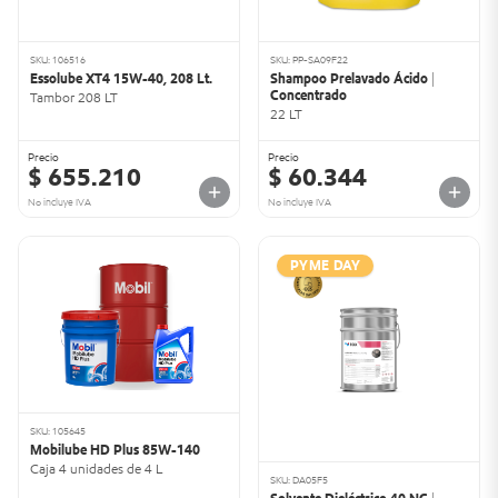
SKU: 106516
SKU: PP-SA09F22
Essolube XT4 15W-40, 208 Lt.
Shampoo Prelavado Ácido |
Concentrado
Tambor 208 LT
22 LT
Precio
Precio
$ 655.210
$ 60.344
No incluye IVA
No incluye IVA
PYME DAY
SKU: 105645
Mobilube HD Plus 85W-140
Caja 4 unidades de 4 L
SKU: DA05F5