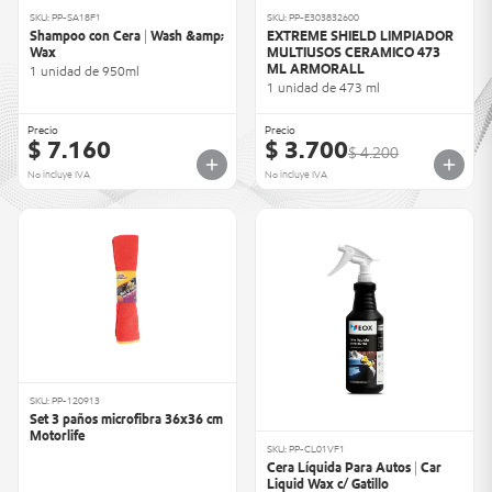
SKU: PP-SA18F1
SKU: PP-E303832600
Shampoo con Cera | Wash &amp;
EXTREME SHIELD LIMPIADOR
Wax
MULTIUSOS CERAMICO 473
ML ARMORALL
1 unidad de 950ml
1 unidad de 473 ml
Precio
Precio
$ 7.160
$ 3.700
$ 4.200
No incluye IVA
No incluye IVA
SKU: PP-120913
Set 3 paños microfibra 36x36 cm
Motorlife
SKU: PP-CL01VF1
Cera Líquida Para Autos | Car
Liquid Wax c/ Gatillo