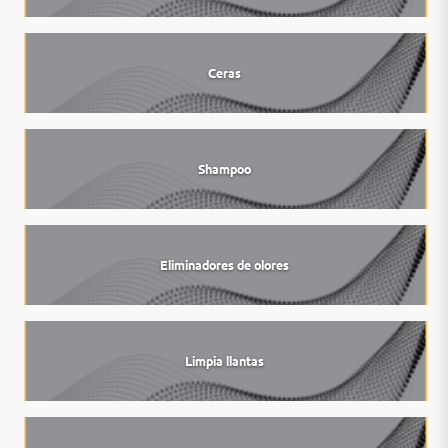
Ceras
Shampoo
Eliminadores de olores
Limpia llantas