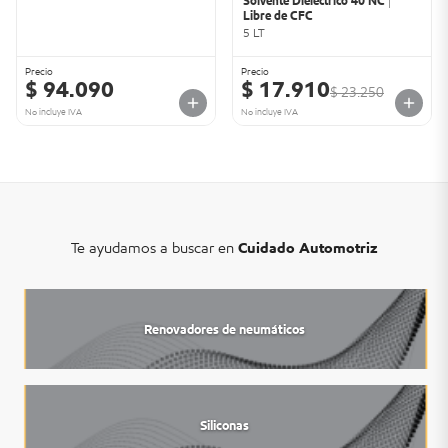
Solvente Dieléctrico 40 NC |
Libre de CFC
5 LT
Precio
Precio
$ 94.090
$ 17.910
$ 23.250
No incluye IVA
No incluye IVA
Te ayudamos a buscar en
Cuidado Automotriz
Renovadores de neumáticos
Siliconas