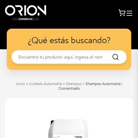
¿Qué estás buscando?
Inicio
>
Cuidado Automotriz
>
Shampoo
>
Shampoo Automotriz |
Concentrado