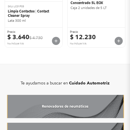
Concentrado 5L EOX
SKU: LC01F03
Caja 2 unidades de 5 LT
Limpia Contactos | Contact
Cleaner Spray
Lata 300 ml
Precio
Precio
$ 3.640
$ 12.230
$ 4.730
No incluye IVA
No incluye IVA
Te ayudamos a buscar en
Cuidado Automotriz
Renovadores de neumáticos