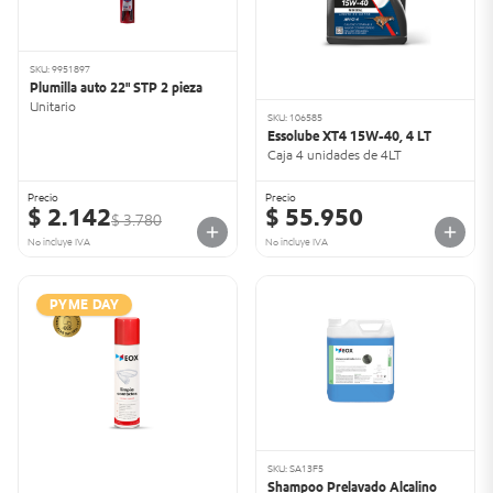
SKU: 9951897
Plumilla auto 22" STP 2 pieza
Unitario
SKU: 106585
Essolube XT4 15W-40, 4 LT
Caja 4 unidades de 4LT
Precio
Precio
$ 2.142
$ 55.950
$ 3.780
No incluye IVA
No incluye IVA
PYME DAY
SKU: SA13F5
Shampoo Prelavado Alcalino