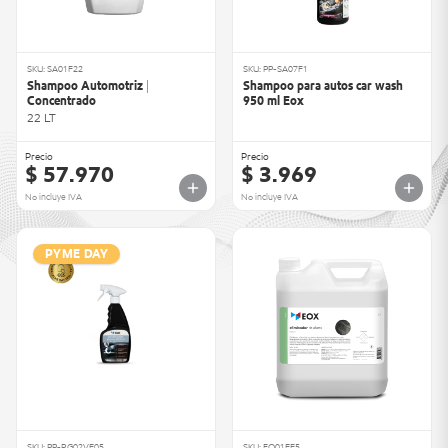
SKU: SA01F22
SKU: PP-SA07F1
Shampoo Automotriz |
Shampoo para autos car wash
Concentrado
950 ml Eox
22 LT
Precio
Precio
$ 57.970
$ 3.969
No incluye IVA
No incluye IVA
PYME DAY
SKU: PP-RG02VF05
SKU: EO01FF5