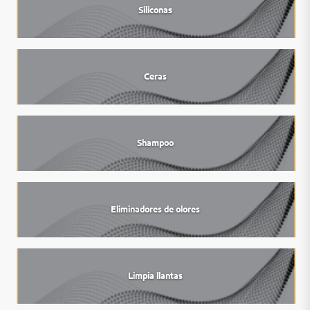
Siliconas
Ceras
Shampoo
Eliminadores de olores
Limpia llantas