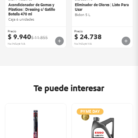
Acondicionador de Gomas y
Eliminador de Olores | Listo Para
Plásticos | Dressing c/ Gatillo
Usar
Botella 470 ml
Bidon 5 L
Caja 6 unidades
Precio
Precio
$ 9.940
$ 24.738
$ 11.855
No incluye IVA
No incluye IVA
Te puede interesar
PYME DAY