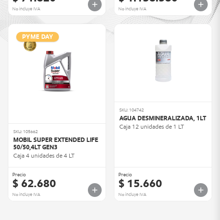
No incluye IVA
No incluye IVA
PYME DAY
SKU: 104742
AGUA DESMINERALIZADA, 1LT
Caja 12 unidades de 1 LT
SKU: 105662
MOBIL SUPER EXTENDED LIFE
50/50,4LT GEN3
Caja 4 unidades de 4 LT
Precio
Precio
$ 62.680
$ 15.660
No incluye IVA
No incluye IVA