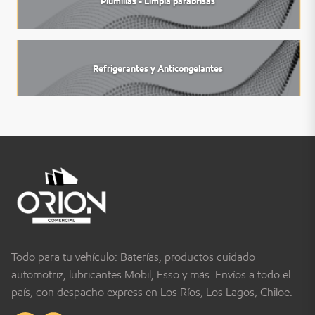
Plumillas - Limpia parabrisas
Refrigerantes y Anticongelantes
Todo para tu vehículo: Baterías, productos cuidado
automotriz, lubricantes Mobil, Esso y más. Envíos a todo el
país, con despacho express en Los Ríos, Los Lagos, Chiloé.