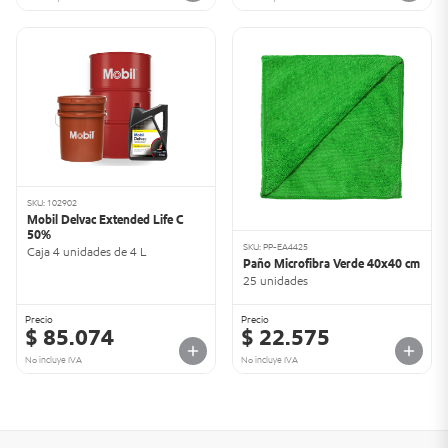
SKU: 102902
Mobil Delvac Extended Life C
50%
SKU: PP-EA4425
Caja 4 unidades de 4 L
Paño Microfibra Verde 40x40 cm
25 unidades
Precio
Precio
$ 85.074
$ 22.575
No incluye IVA
No incluye IVA