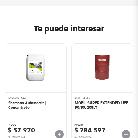
Te puede interesar
SKU: SA01F22
SKU: 103989
Shampoo Automotriz |
MOBIL SUPER EXTENDED LIFE
Concentrado
50/50, 208LT
22 LT
Precio
Precio
$ 57.970
$ 784.597
No incluye IVA
No incluye IVA