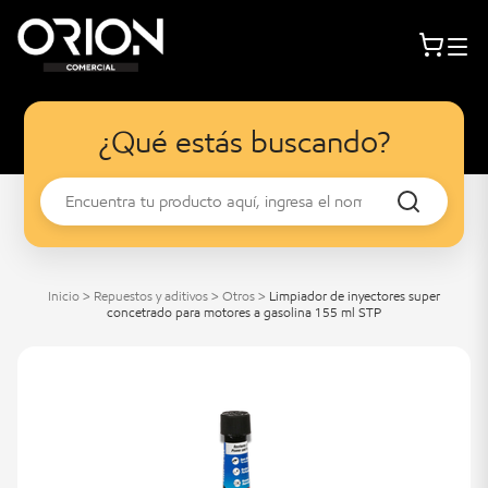
¿Qué estás buscando?
Inicio
>
Repuestos y aditivos
>
Otros
>
Limpiador de inyectores super
concetrado para motores a gasolina 155 ml STP