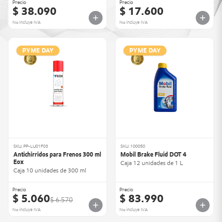
Precio
Precio
$ 38.090
$ 17.600
No incluye IVA
No incluye IVA
PYME DAY
PYME DAY
SKU: PP-LU01F03
SKU: 100050
Antichirridos para Frenos 300 ml
Mobil Brake Fluid DOT 4
Eox
Caja 12 unidades de 1 L
Caja 10 unidades de 300 ml
Precio
Precio
$ 5.060
$ 83.990
$ 6.570
No incluye IVA
No incluye IVA