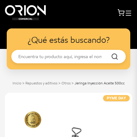
¿Qué estás buscando?
Inicio
>
Repuestos y aditivos
>
Otros
>
Jeringa Inyección Aceite 500cc
PYME DAY