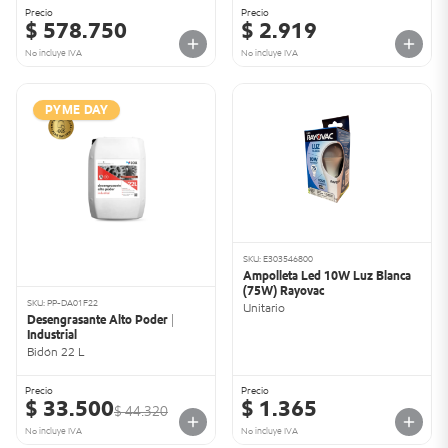
Precio
Precio
$ 578.750
$ 2.919
No incluye IVA
No incluye IVA
PYME DAY
SKU: E303546800
Ampolleta Led 10W Luz Blanca
(75W) Rayovac
SKU: PP-DA01F22
Unitario
Desengrasante Alto Poder |
Industrial
Bidón 22 L
Precio
Precio
$ 33.500
$ 1.365
$ 44.320
No incluye IVA
No incluye IVA