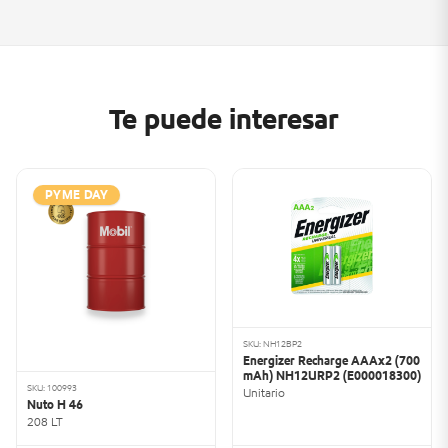
Te puede interesar
PYME DAY
SKU: NH12BP2
Energizer Recharge AAAx2 (700
mAh) NH12URP2 (E000018300)
SKU: 100993
Unitario
Nuto H 46
208 LT