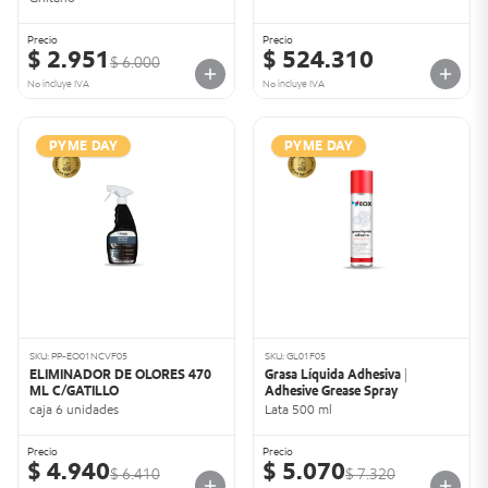
Precio
Precio
$ 2.951
$ 524.310
$ 6.000
No incluye IVA
No incluye IVA
PYME DAY
PYME DAY
SKU: PP-EO01NCVF05
SKU: GL01F05
ELIMINADOR DE OLORES 470
Grasa Líquida Adhesiva |
ML C/GATILLO
Adhesive Grease Spray
caja 6 unidades
Lata 500 ml
Precio
Precio
$ 4.940
$ 5.070
$ 6.410
$ 7.320