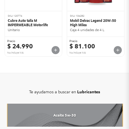
SKU: 120774
SKU: 106282
Cubre Auto talla M
Mobil Delvac Legend 20W-50
IMPERMEABLE Motorlife
High Milea
Unitario
Caja 4 unidades de 4 L
Precio
Precio
$ 24.990
$ 81.100
No incluye IVA
No incluye IVA
Te ayudamos a buscar en
Lubricantes
Aceite 5w-30