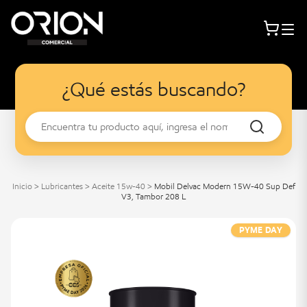
¿Qué estás buscando?
Inicio
>
Lubricantes
>
Aceite 15w-40
>
Mobil Delvac Modern 15W-40 Sup Def
V3, Tambor 208 L
PYME DAY