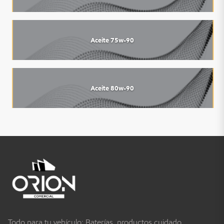
Aceite 75w-90
Aceite 80w-90
Todo para tu vehículo: Baterías, productos cuidado