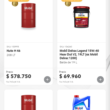
SKU: 100993
SKU: 106260
Nuto H 46
Mobil Delvac Legend 15W-40
Heav Dut V2, 19LT (ex Mobil
208 LT
Delvac 1200)
Balde de 19 L
Precio
Precio
$ 578.750
$ 69.960
No incluye IVA
No incluye IVA