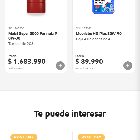
SKU: 105230
SKU: 105642
Mobil Super 3000 Fórmula P
Mobilube HD Plus 80W-90
0W-30
Caja 4 unidades de 4 L
Tambor de 208 L
Precio
Precio
$ 1.683.990
$ 89.990
No incluye IVA
No incluye IVA
Te puede interesar
PYME DAY
PYME DAY