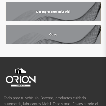
Desengrasante industrial
Otros
Todo para tu vehículo: Baterías, productos cuidado
automotriz, lubricantes Mobil, Esso y más. Envíos a todo el