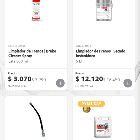
SKU: LF02F05
SKU: LF01F5
Limpiador de Frenos | Brake
Limpiador de Frenos | Secado
Cleaner Spray
Instantáneo
Lata 500 ml
5 LT
Precio
Precio
$ 3.070
$ 12.120
$ 3.990
$ 16.450
No incluye IVA
No incluye IVA
PYME DAY