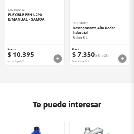
SKU: 8000102
FLEXIBLE FEH1-290
E/MANUAL - SAMOA
SKU: DA01F5
Desengrasante Alto Poder |
Industrial
Bidón 5 L
Precio
Precio
$ 10.395
$ 7.350
$ 8.500
No incluye IVA
No incluye IVA
Te puede interesar