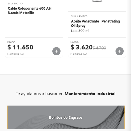
SKU: 800110
Cable Robacoriente 600 AH
3.6mts Motorlife
SKU: AP01F03
Aceite Penetrante | Penetrating
Oil Spray
Lata 300 ml
Precio
Precio
$ 11.650
$ 3.620
$ 4.700
No incluye IVA
No incluye IVA
Te ayudamos a buscar en
Mantenimiento industrial
Bombas de Engrase