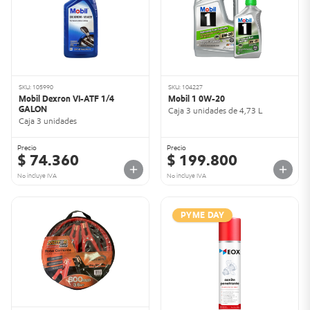
SKU: 105990
SKU: 104227
Mobil Dexron VI-ATF 1/4
Mobil 1 0W-20
GALON
Caja 3 unidades de 4,73 L
Caja 3 unidades
Precio
Precio
$ 74.360
$ 199.800
No incluye IVA
No incluye IVA
PYME DAY