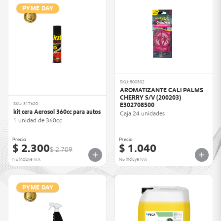
PYME DAY
SKU: 800302
AROMATIZANTE CALI PALMS
CHERRY S/V (200203)
SKU: 317620
E302708500
kit cera Aerosol 360cc para autos
Caja 24 unidades
1 unidad de 360cc
Precio
Precio
$ 2.300
$ 1.040
$ 2.709
No incluye IVA
No incluye IVA
PYME DAY