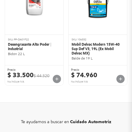
SKU: PP-DA01F22
SKU: 106332
Desengrasante Alto Poder |
Mobil Delvac Modern 15W-40
Industrial
Sup Def V3, 19L (Ex Mobil
Delvac MX)
Bidón 22 L
Balde de 19 L
Precio
Precio
$ 33.500
$ 74.960
$ 44.320
No incluye IVA
No incluye IVA
Te ayudamos a buscar en
Cuidado Automotriz