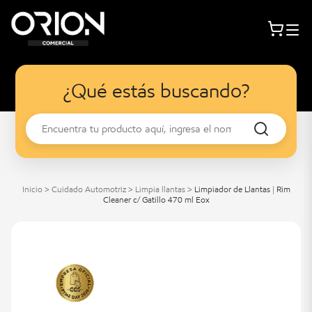
¿Qué estás buscando?
Inicio
>
Cuidado Automotriz
>
Limpia llantas
>
Limpiador de Llantas | Rim
Cleaner c/ Gatillo 470 ml Eox