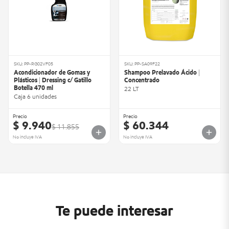
SKU: PP-RG02VF05
SKU: PP-SA09F22
Acondicionador de Gomas y
Shampoo Prelavado Ácido |
Plásticos | Dressing c/ Gatillo
Concentrado
Botella 470 ml
22 LT
Caja 6 unidades
Precio
Precio
$ 9.940
$ 60.344
$ 11.855
No incluye IVA
No incluye IVA
Te puede interesar