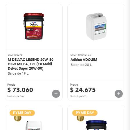
SKU: 106276
SKU: 1101012106
M DELVAC LEGEND 20W-50
Adblue ADQUIM
HIGH MILEA, 19L (EX Mobil
Bidón de 20 L
Delvac Super 20W-50)
Balde de 19 L
Precio
Precio
$ 73.060
$ 24.675
No incluye IVA
No incluye IVA
PYME DAY
PYME DAY