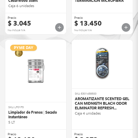
Cedarwood Scent
TERMINACION MICROFIBRA
Caja 6 unidades
Precio
Precio
$ 3.045
$ 13.450
No incluye IVA
No incluye IVA
PYME DAY
SKU: E301458500
AROMATIZANTE SCENTED GEL
CAN MIDNIGTH BLACH ODOR
SKU: LF01F5
ELIMINATOR REFRESH
Limpiador de Frenos | Secado
(458500)
Caja 4 unidades
Instantáneo
5 LT
Precio
Precio