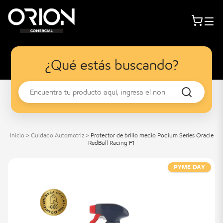
¿Qué estás buscando?
Inicio
>
Cuidado Automotriz
>
Protector de brillo medio Podium Series Oracle
RedBull Racing F1
PYME DAY