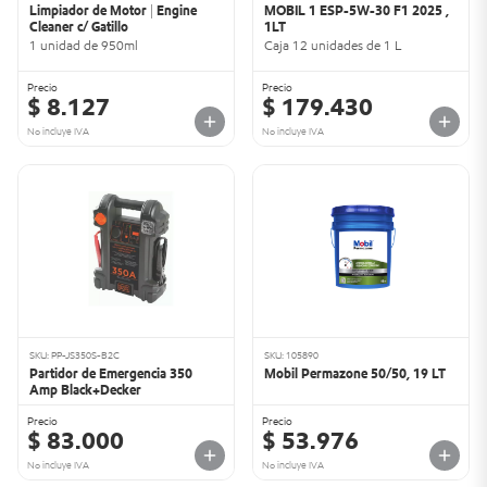
Limpiador de Motor | Engine
MOBIL 1 ESP-5W-30 F1 2025 ,
Cleaner c/ Gatillo
1LT
1 unidad de 950ml
Caja 12 unidades de 1 L
Precio
Precio
$ 8.127
$ 179.430
No incluye IVA
No incluye IVA
SKU: PP-JS350S-B2C
SKU: 105890
Partidor de Emergencia 350
Mobil Permazone 50/50, 19 LT
Amp Black+Decker
Precio
Precio
$ 83.000
$ 53.976
No incluye IVA
No incluye IVA