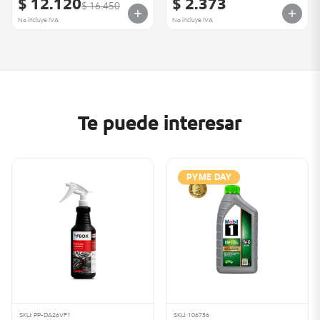
$ 12.120
$ 2.373
$ 16.450
No incluye IVA
No incluye IVA
Te puede interesar
PYME DAY
SKU: PP-DA26VF1
SKU: 106736