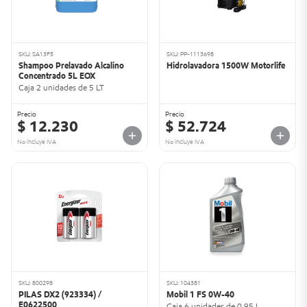
SKU: SA13F5
SKU: PP-1113698
Shampoo Prelavado Alcalino
Hidrolavadora 1500W Motorlife
Concentrado 5L EOX
Caja 2 unidades de 5 LT
Precio
Precio
$ 12.230
$ 52.724
No incluye IVA
No incluye IVA
SKU: 800298
SKU: 104381
PILAS DX2 (923334) /
Mobil 1 FS 0W-40
E0622500
Caja 6 unidades de 0,95 L