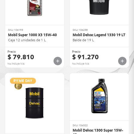
SKU: 106193
SKU: 106238
Mobil Super 1000 X3 15W-40
Mobil Delvac Legend 1330 19 LT
Caja 12 unidades de 1 L
Balde de 19 L
Precio
Precio
$ 79.810
$ 91.270
No incluye IVA
No incluye IVA
PYME DAY
SKU: 106322
Mobil Delvac 1300 Super 15W-