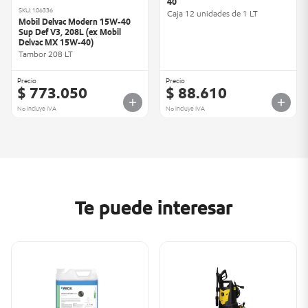
40
SKU: 106336
Caja 12 unidades de 1 LT
Mobil Delvac Modern 15W-40
Sup Def V3, 208L (ex Mobil
Delvac MX 15W-40)
Tambor 208 LT
Precio
Precio
$ 773.050
$ 88.610
No incluye IVA
No incluye IVA
Te puede interesar