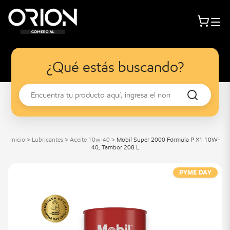
¿Qué estás buscando?
Inicio
>
Lubricantes
>
Aceite 10w-40
>
Mobil Super 2000 Fórmula P X1 10W-
40, Tambor 208 L
PYME DAY