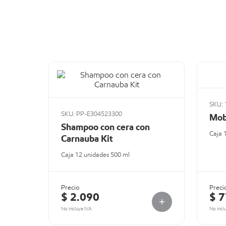
SKU: 
SKU: PP-E304523300
Mob
Shampoo con cera con
Caja 
Carnauba Kit
Caja 12 unidades 500 ml
Precio
Preci
$ 2.090
$ 
No incluye IVA
No incl