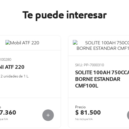
Te puede interesar
100280
SKU: PP-7000310
il ATF 220
SOLITE 100AH 750CC
12 unidades de 1 L
BORNE ESTANDAR
CMF100L
o
Precio
77.360
$ 81.500
uye IVA
No incluye IVA