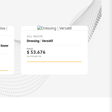
SKU: RG02F5
Dressing | Versátil
| Snow
Precio
$ 53.676
No Incluye IVA