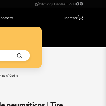
WhatsApp +56 98 418 2213
Contacto
Ingresar
ine c/ Gatillo
e neumáticos | Tire