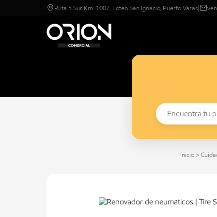
Ruta 5 Sur Km. 1007, Loteo San Ignacio, Puerto Varas
|
ven
Inicio
>
Cuida