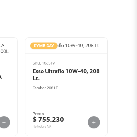
PYME DAY
SKU: 106519
Esso Ultraflo 10W-40, 208
A
Lt.
Tambor 208 LT
Precio
$ 755.230
No incluye IVA