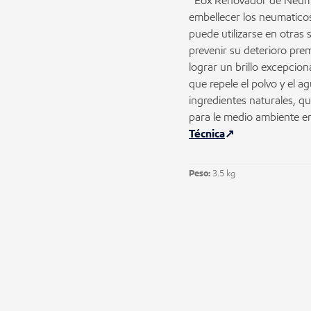
Eox Renovador de Neumati
embellecer los neumaticos
puede utilizarse en otras 
prevenir su deterioro pre
lograr un brillo excepcio
que repele el polvo y el 
ingredientes naturales, q
para le medio ambiente 
Técnica
Peso:
3.5 kg