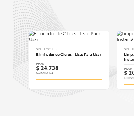
SKU: EO01FF5
SKU: 
Eliminador de Olores | Listo Para Usar
Limpi
Insta
Precio
$ 24.738
Precio
$ 2
No Incluye IVA
No Inclu