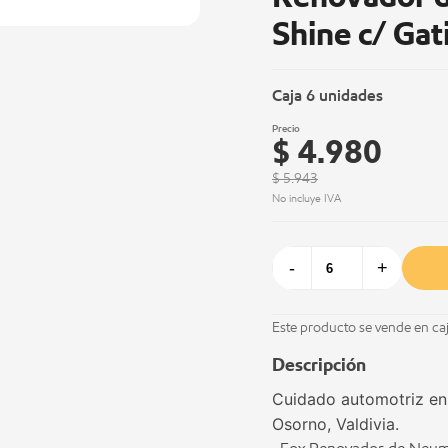
Shine c/ Gati
Caja 6 unidades
Precio
$ 4.980
$ 5.943
No incluye IVA
-
+
Este producto se vende en ca
Descripción
Cuidado automotriz en 
Osorno, Valdivia.