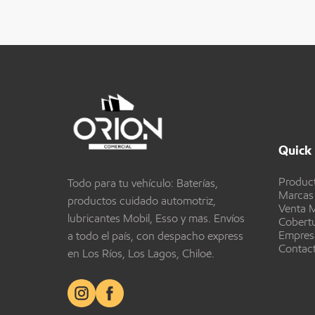
Quick 
Produc
Todo para tu vehículo: Baterías,
Marcas
productos cuidado automotriz,
Venta M
lubricantes Mobil, Esso y más. Envíos
Cobert
Empres
a todo el país, con despacho express
Contac
en Los Ríos, Los Lagos, Chiloé.