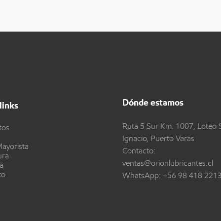
Dónde estamos
links
Ruta 5 Sur Km. 1007, Loteo 
tos
Ignacio, Puerto Varas
ayorista
Contacto:
ura
ventas@orionlubricantes.cl
a
to
WhatsApp:
+56 98 418 221