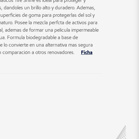
cos Tire Shine es ideal para proteger y
, dandoles un brillo alto y duradero. Ademas,
superficies de goma para protegerlas del sol y
maturo. Posee la mezcla perfcta de activos para
nal, ademas de formar una pelicula impermeable
agua. Formula biodegradable a base de
ue lo convierte en una alternativa mas segura
en comparación a otros renovadores.
Ficha