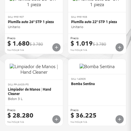
SKU: 9951907
SKU: 9951905
Plumilla auto 26" STP 1 pieza
Plumilla auto 22" STP 1 pieza
Unitario
Unitario
Precio
Precio
$ 1.680
$ 1.019
$ 3.780
$ 3.780
No incluye IVA
No incluye IVA
SKU: 140505
Bomba Sentina
SKU: PP-JM03VF5
Limpiador de Manos | Hand
Cleaner
Bidon 3 L
Precio
Precio
$ 28.280
$ 36.225
No incluye IVA
No incluye IVA