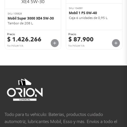
SKU: 104381
Mobil 1 FS 0W-40
SKU: 105828
Caja 6 unidades de 0,95 L
Mobil Super 3000 XE4 5W-30
Tambor de 208 L
Precio
Precio
$ 1.426.266
$ 87.900
No incluye IVA
No incluye IVA
Todo para tu vehículo: Baterías, productos cuidado
automotriz, lubricantes Mobil, Esso y más. Envíos a todo el