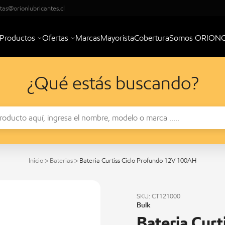
tas@orionlubricantes.cl
Productos
Ofertas
Marcas
Mayorista
Cobertura
Somos ORION
¿Qué estás buscando?
Inicio
>
Baterias
>
Bateria Curtiss Ciclo Profundo 12V 100AH
SKU: CT121000
Bulk
Bateria Curt