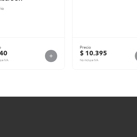
rio
o
Precio
840
$ 10.395
uye IVA
No incluye IVA