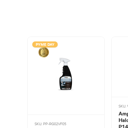
PYME DAY
SKU: 
Amp
Hal
SKU: PP-RG02VF05
P14