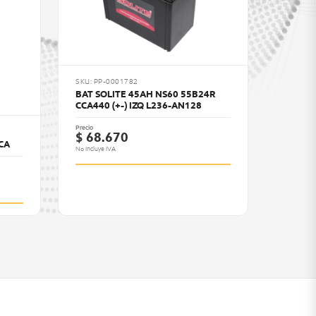
SKU: PP-0001782
BAT SOLITE 45AH NS60 55B24R
CCA440 (+-) IZQ L236-AN128
Precio
$ 68.670
CCA
No Incluye IVA