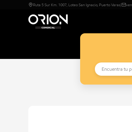
Ruta 5 Sur Km. 1007, Loteo San Ignacio, Puerto Varas
|
ven