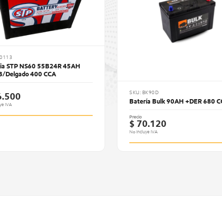
10113
ria STP NS60 55B24R 45AH
 B/Delgado 400 CCA
SKU: BK90D
6.500
Batería Bulk 90AH +DER 680 
ye IVA
Precio
$ 70.120
No Incluye IVA