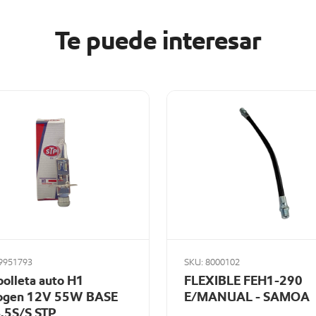
Te puede interesar
9951793
SKU: 8000102
olleta auto H1
FLEXIBLE FEH1-290
ogen 12V 55W BASE
E/MANUAL - SAMOA
.5S/S STP