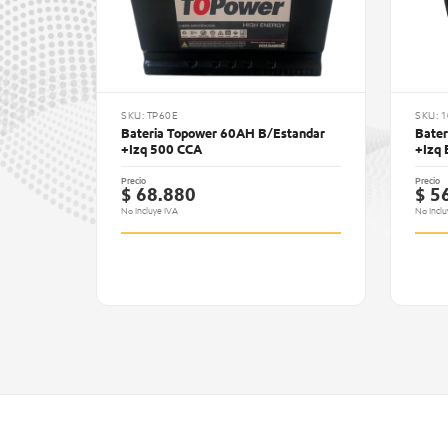
SKU: TP60E
SKU: 
Bateria Topower 60AH B/Estandar
Bate
+Izq 500 CCA
+Izq
Precio
Precio
$ 68.880
$ 5
No Incluye IVA
No Inclu