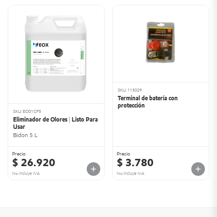
SKU: 113029
Terminal de batería con
protección
SKU: EO01CF5
Eliminador de Olores | Listo Para
Usar
Bidon 5 L
Precio
Precio
$ 26.920
$ 3.780
No incluye IVA
No incluye IVA