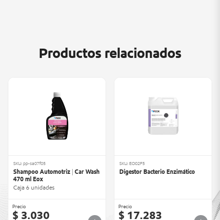
Productos relacionados
SKU: pp-sa07f05
SKU: EO02F5
Shampoo Automotriz | Car Wash
Digestor Bacterio Enzimático
470 ml Eox
Caja 6 unidades
Precio
Precio
$ 3.030
$ 17.283