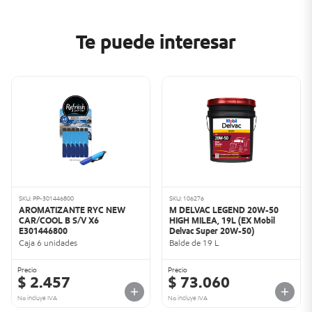
Te puede interesar
SKU: PP-301446800
SKU: 106276
AROMATIZANTE RYC NEW
M DELVAC LEGEND 20W-50
CAR/COOL B S/V X6
HIGH MILEA, 19L (EX Mobil
E301446800
Delvac Super 20W-50)
Caja 6 unidades
Balde de 19 L
Precio
Precio
$ 2.457
$ 73.060
No incluye IVA
No incluye IVA