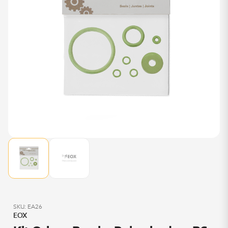
SKU: EA26
EOX