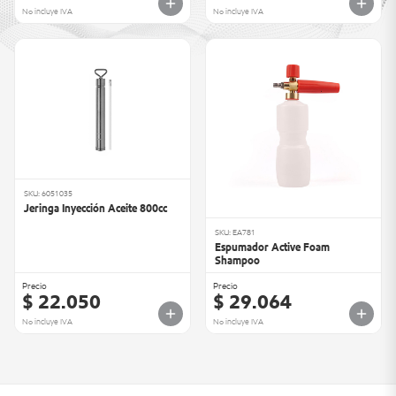
No incluye IVA
No incluye IVA
SKU: 6051035
Jeringa Inyección Aceite 800cc
SKU: EA781
Espumador Active Foam
Shampoo
Precio
Precio
$ 22.050
$ 29.064
No incluye IVA
No incluye IVA