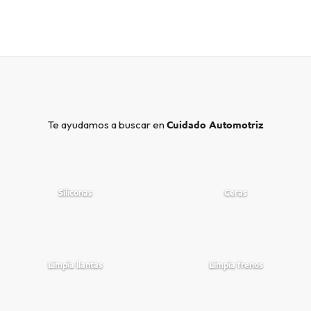
Te ayudamos a buscar en
Cuidado Automotriz
Siliconas
Ceras
Limpia llantas
Limpia frenos