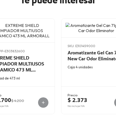
Te puede interesar
SKU: E301459000
 PP-E303832600
Aromatizante Gel Can 
REME SHIELD
New Car Odor Eliminat
PIADOR MULTIUSOS
Caja 4 unidades
AMICO 473 ML
MORALL
dad de 473 ml
o
Precio
.700
$ 2.373
$ 4.200
uye IVA
No incluye IVA