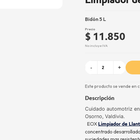
Bidón 5 L
Precio
$ 11.850
No incluye IVA
-
+
Este producto se vende en c
Descripción
Cuidado automotriz en 
Osorno, Valdivia.
EOX
Limpiador de Llan
concentrado desarrollado 
suciedades mas resistente