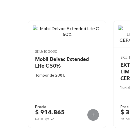
SKU: 100030
SKU:
Mobil Delvac Extended
EXT
Life C 50%
LIM
Tambor de 208 L
CER
AR
1 uni
Precio
Preci
$ 914.865
$ 3
No incluye IVA
No incl