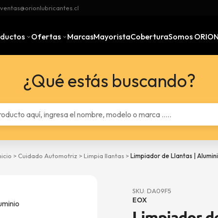
ventas@orionlubricantes.cl
oductos
Ofertas
Marcas
Mayorista
Cobertura
Somos ORIO
¿Qué estás buscando?
nicio
>
Cuidado Automotriz
>
Limpia llantas
>
Limpiador de Llantas | Alumin
SKU: DA09F5
EOX
Limpiador de