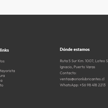
Dónde estamos
links
Ruta 5 Sur Km. 1007, Loteo 
tos
Ignacio, Puerto Varas
Mayorista
Contacto:
ura
ventas@orionlubricantes.cl
sa
WhatsApp:
+56 98 418 2213
to