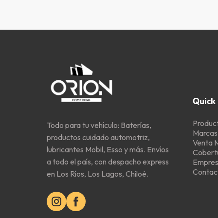
Quick 
Produc
Todo para tu vehículo: Baterías,
Marcas
productos cuidado automotriz,
Venta 
lubricantes Mobil, Esso y más. Envíos
Cobert
a todo el país, con despacho express
Empre
Contac
en Los Ríos, Los Lagos, Chiloé.