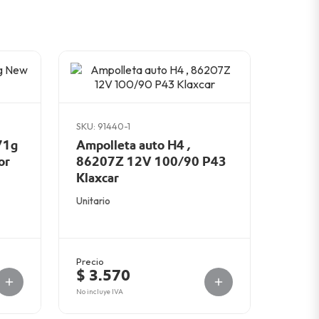
SKU: 91440-1
71g
Ampolleta auto H4 ,
or
86207Z 12V 100/90 P43
Klaxcar
Unitario
Precio
$ 3.570
No incluye IVA