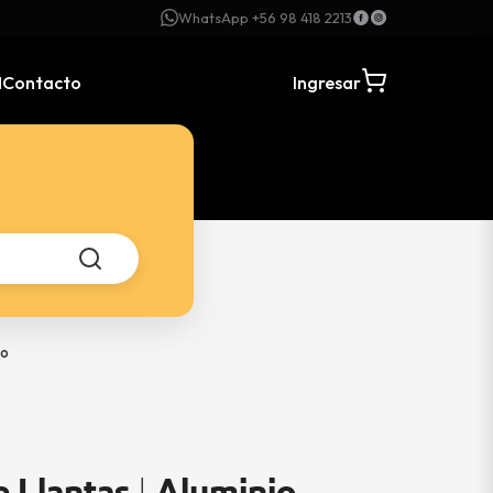
WhatsApp +56 98 418 2213
N
Contacto
Ingresar
io
 Llantas | Aluminio