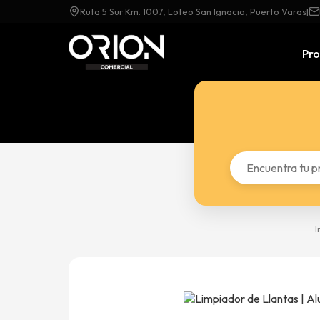
Ruta 5 Sur Km. 1007, Loteo San Ignacio, Puerto Varas
|
Pr
I