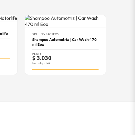
rlife
SKU: PP-SA07F05
Shampoo Automotriz | Car Wash 470
ml Eox
Precio
$ 3.030
No Incluye IVA