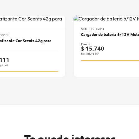
SKU: PP-113031
Cargador de batería 6/12V Moto
800301
tizante Car Scents 42g para
Precio
$ 15.740
No Incluye IVA
.111
uye IVA