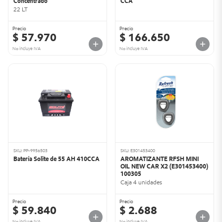
Concentrado
CCA
22 LT
Precio
Precio
$ 57.970
$ 166.650
No incluye IVA
No incluye IVA
SKU: PP-9956503
SKU: E301453400
Batería Solite de 55 AH 410CCA
AROMATIZANTE RFSH MINI
OIL NEW CAR X2 (E301453400)
100305
Caja 4 unidades
Precio
Precio
$ 59.840
$ 2.688
No incluye IVA
No incluye IVA