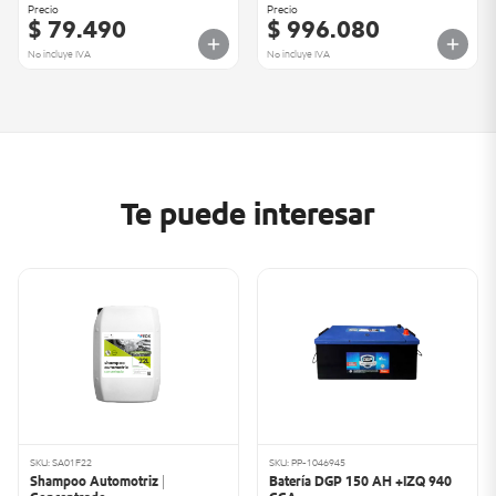
Precio
Precio
$ 79.490
$ 996.080
No incluye IVA
No incluye IVA
Te puede interesar
SKU: SA01F22
SKU: PP-1046945
Shampoo Automotriz |
Batería DGP 150 AH +IZQ 940