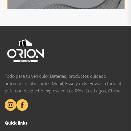
Todo para tu vehículo: Baterías, productos cuidado
automotriz, lubricantes Mobil, Esso y más. Envíos a todo el
país, con despacho express en Los Ríos, Los Lagos, Chiloé.
Quick links