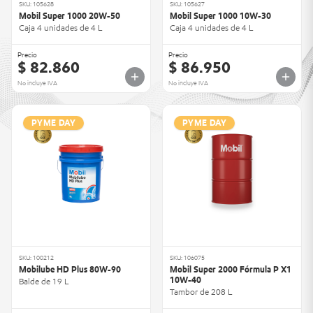
SKU: 105628
SKU: 105627
Mobil Super 1000 20W-50
Mobil Super 1000 10W-30
Caja 4 unidades de 4 L
Caja 4 unidades de 4 L
Precio
Precio
$ 82.860
$ 86.950
No incluye IVA
No incluye IVA
PYME DAY
PYME DAY
SKU: 100212
SKU: 106075
Mobilube HD Plus 80W-90
Mobil Super 2000 Fórmula P X1
10W-40
Balde de 19 L
Tambor de 208 L