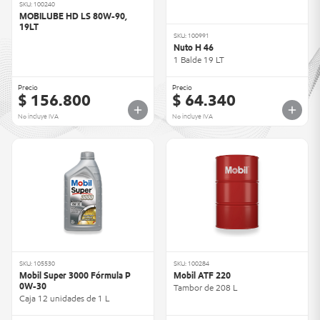
SKU: 100240
MOBILUBE HD LS 80W-90,
19LT
SKU: 100991
Nuto H 46
1 Balde 19 LT
Precio
Precio
$ 156.800
$ 64.340
No incluye IVA
No incluye IVA
SKU: 105530
SKU: 100284
Mobil Super 3000 Fórmula P
Mobil ATF 220
0W-30
Tambor de 208 L
Caja 12 unidades de 1 L