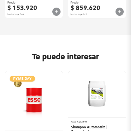
Precio
Precio
$ 153.920
$ 859.620
No incluye IVA
No incluye IVA
Te puede interesar
PYME DAY
SKU: SA01F22
Shampoo Automotriz |