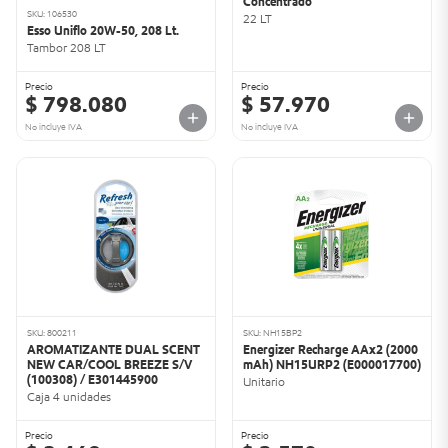
Concentrado
SKU: 106530
22 LT
Esso Uniflo 20W-50, 208 Lt.
Tambor 208 LT
Precio
Precio
$ 798.080
$ 57.970
No incluye IVA
No incluye IVA
SKU: 800211
SKU: NH15BP2
AROMATIZANTE DUAL SCENT
Energizer Recharge AAx2 (2000
NEW CAR/COOL BREEZE S/V
mAh) NH15URP2 (E000017700)
(100308) / E301445900
Unitario
Caja 4 unidades
Precio
Precio