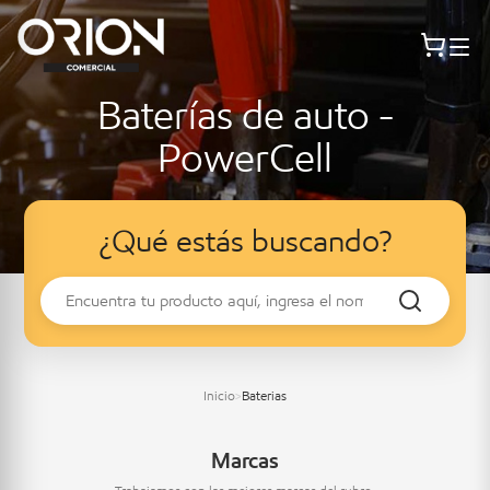
Baterías de auto -
PowerCell
¿Qué estás buscando?
Inicio
Baterias
>
Marcas