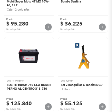
Mobil Super Moto 4T MX 10W-
Bomba Sentina
40, 1 LT
Caja 12 unidades
Precio
Precio
$ 95.280
$ 36.225
No incluye IVA
No incluye IVA
SKU: PP-0015047
SKU: 425034
SOLITE 100AH 750 CCA BORNE
Set 2 Banquillos 6 Tonelas DGP
PERNO AL CENTRO 31S-750
Unitario
Precio
Precio
$ 125.840
$ 55.125
No incluye IVA
No incluye IVA