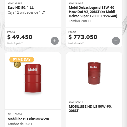
SKU: 106604
SKU: 106264
Esso HD 50, 1 Lt.
Mobil Delvac Legend 15W-40
Heav Dut V2, 208LT (ex Mobil
Caja 12 unidades de 1 LT
Delvac Super 1200 F2 15W-40)
Tambor 208 LT
Precio
Precio
$ 49.450
$ 773.050
No incluye IVA
No incluye IVA
PYME DAY
SKU: 100241
MOBILUBE HD LS 80W-90,
208LT
SKU: 100214
Mobilube HD Plus 80W-90
Tambor de 208 L