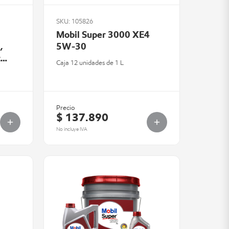
SKU: 105826
Mobil Super 3000 XE4
,
5W-30
c
Caja 12 unidades de 1 L
Precio
$ 137.890
No incluye IVA