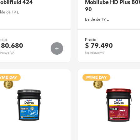
obilfluid 424
Mobilube HD Plus 8
90
lde de 19 L
Balde de 19 L
ecio
Precio
 80.680
$ 79.490
incluye IVA
No incluye IVA
YME DAY
PYME DAY