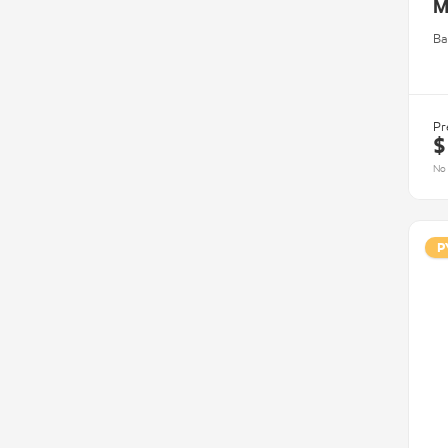
M
Ba
Pr
$
No 
P