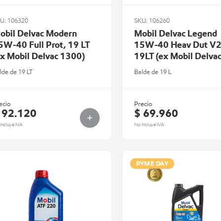
U: 106320
SKU: 106260
obil Delvac Modern
Mobil Delvac Legend
5W-40 Full Prot, 19 LT
15W-40 Heav Dut V2
ex Mobil Delvac 1300)
19LT (ex Mobil Delva
1200)
lde de 19 LT
Balde de 19 L
ecio
Precio
 92.120
$ 69.960
incluye IVA
No incluye IVA
PYME DAY