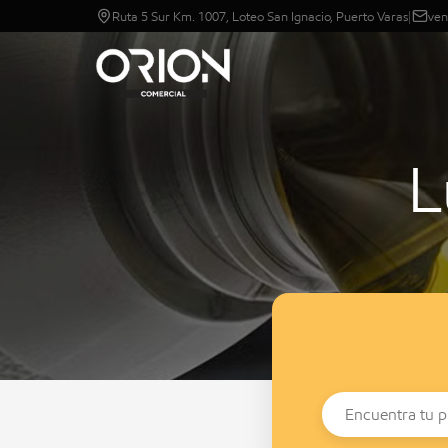
Ruta 5 Sur Km. 1007, Loteo San Ignacio, Puerto Varas
|
ven
L