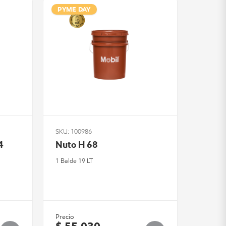
PYME DAY
SKU: 100986
4
Nuto H 68
1 Balde 19 LT
Precio