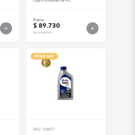
Caja 4 unidades de 4 L
Precio
$ 89.730
No incluye IVA
PYME DAY
SKU: 106071