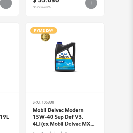
$ 55.030
No incluye IVA
PYME DAY
SKU: 106338
Mobil Delvac Modern
 19L
15W-40 Sup Def V3,
4LT(ex Mobil Delvac MX
15W-40)