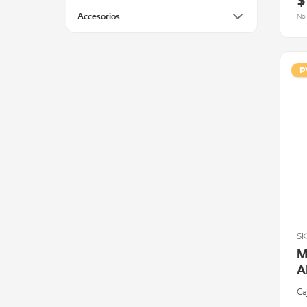
$
Accesorios
No 
P
SK
M
A
Ca