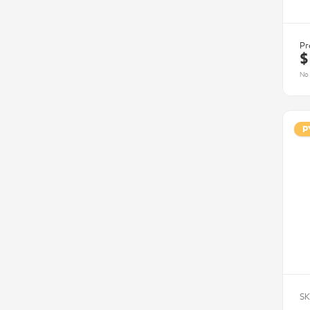
Pr
$
No 
P
SK