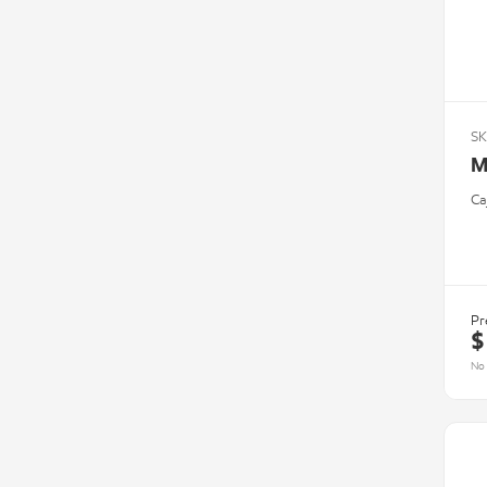
SK
M
Ca
Pr
$
No 