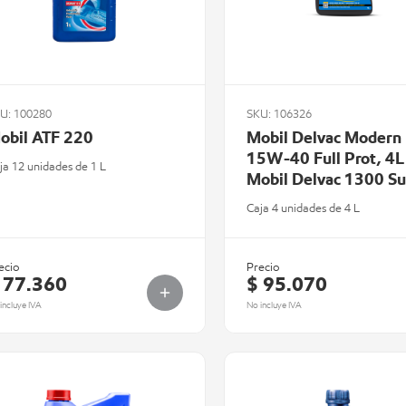
U: 100280
SKU: 106326
obil ATF 220
Mobil Delvac Modern
15W-40 Full Prot, 4L
ja 12 unidades de 1 L
Mobil Delvac 1300 S
15W-40)
Caja 4 unidades de 4 L
ecio
Precio
 77.360
$ 95.070
incluye IVA
No incluye IVA