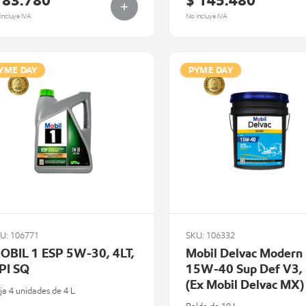
 83.780
$ 145.480
incluye IVA
No incluye IVA
YME DAY
PYME DAY
U: 106771
SKU: 106332
OBIL 1 ESP 5W-30, 4LT,
Mobil Delvac Modern
PI SQ
15W-40 Sup Def V3,
(Ex Mobil Delvac MX)
ja 4 unidades de 4 L