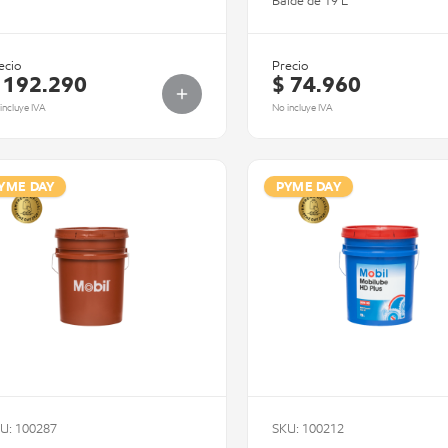
Balde de 19 L
ecio
Precio
 192.290
$ 74.960
incluye IVA
No incluye IVA
YME DAY
PYME DAY
U: 100287
SKU: 100212