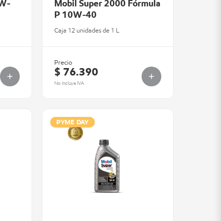
0W-
Mobil Super 2000 Fórmula
P 10W-40
Caja 12 unidades de 1 L
Precio
$ 76.390
No incluye IVA
PYME DAY