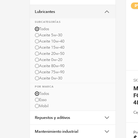
P
Lubricantes
SUBCATEGORÍAS
Todos
Aceite 5w-30
Aceite 10w-40
Aceite 15w-40
Aceite 20w-50
Aceite 0w-20
Aceite 80w-90
Aceite 75w-90
Aceite 0w-30
SK
POR MARCA
M
Todos
F
Esso
4
Mobil
Ca
Repuestos y aditivos
Mantenimiento industrial
Pr