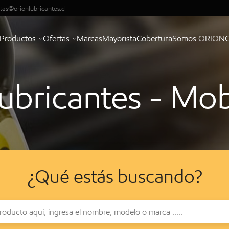
tas@orionlubricantes.cl
Productos
Ofertas
Marcas
Mayorista
Cobertura
Somos ORION
ubricantes - Mob
¿Qué estás buscando?