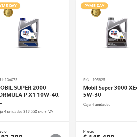
YME DAY
PYME DAY
U: 106073
SKU: 105825
OBIL SUPER 2000
Mobil Super 3000 XE
ORMULA P X1 10W-40,
5W-30
L
Caja 4 unidades
ja 4 unidades $19.550 c/u + IVA
ecio
Precio