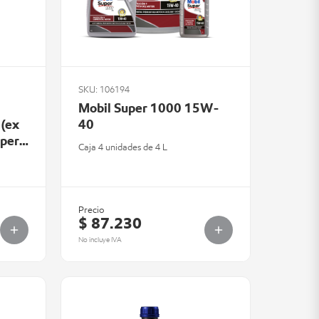
SKU: 106194
Mobil Super 1000 15W-
 (ex
40
uper
Caja 4 unidades de 4 L
Precio
$ 87.230
No incluye IVA